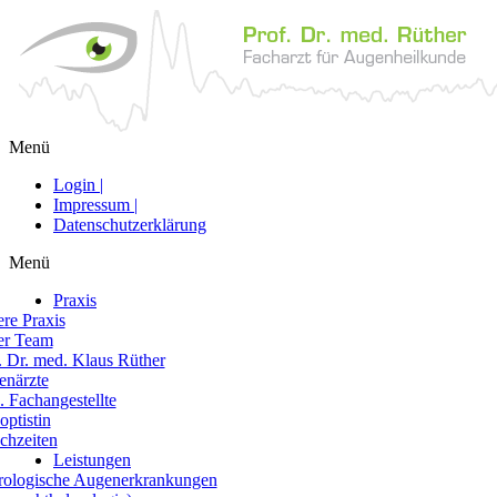
Menü
Login |
Impressum |
Datenschutzerklärung
Menü
Praxis
re Praxis
er Team
. Dr. med. Klaus Rüther
närzte
 Fachangestellte
optistin
chzeiten
Leistungen
ologische Augenerkrankungen