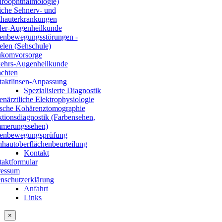
roophthalmologie)
iche Sehnerv- und
hauterkrankungen
er-Augenheilkunde
enbewegungsstörungen -
elen (Sehschule)
ukomvorsorge
ehrs-Augenheilkunde
chten
aktlinsen-Anpassung
Spezialisierte Diagnostik
närztliche Elektrophysiologie
sche Kohärenztomographie
tionsdiagnostik (Farbensehen,
merungssehen)
enbewegungsprüfung
hautoberflächenbeurteilung
Kontakt
aktformular
ressum
nschutzerklärung
Anfahrt
Links
×